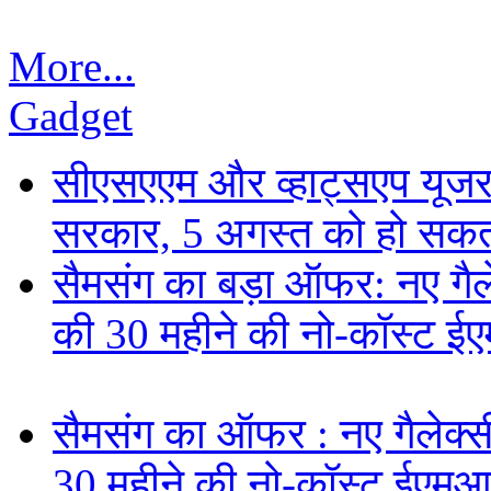
More...
Gadget
सीएसएएम और व्हाट्सएप यूजरन
सरकार, 5 अगस्त को हो सकत
सैमसंग का बड़ा ऑफर: नए गैलेक
की 30 महीने की नो-कॉस्ट ई
सैमसंग का ऑफर : नए गैलेक्सी 
30 महीने की नो-कॉस्ट ईएमआ