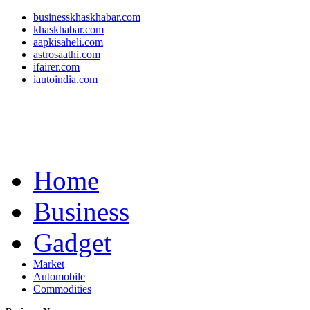
businesskhaskhabar.com
khaskhabar.com
aapkisaheli.com
astrosaathi.com
ifairer.com
iautoindia.com
Home
Business
Gadget
Market
Automobile
Commodities