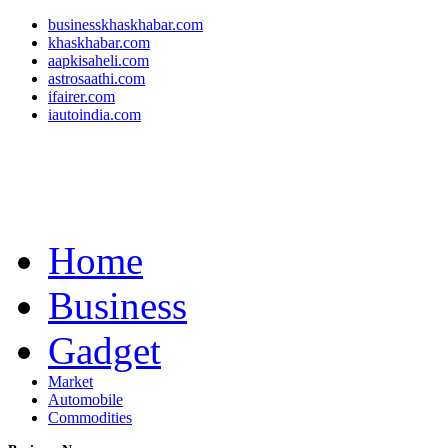
businesskhaskhabar.com
khaskhabar.com
aapkisaheli.com
astrosaathi.com
ifairer.com
iautoindia.com
Home
Business
Gadget
Market
Automobile
Commodities