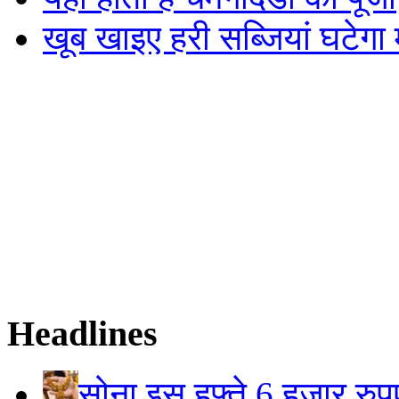
खूब खाइए हरी सब्जियां घटेगा
Headlines
सोना इस हफ्ते 6 हजार रुप