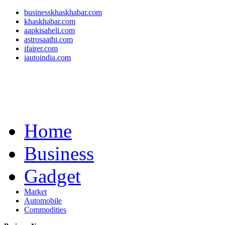
businesskhaskhabar.com
khaskhabar.com
aapkisaheli.com
astrosaathi.com
ifairer.com
iautoindia.com
Home
Business
Gadget
Market
Automobile
Commodities