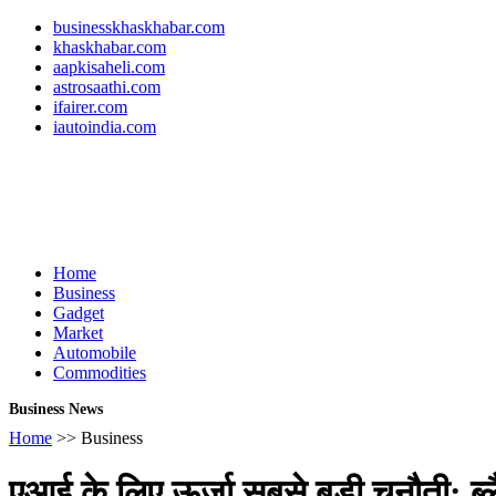
businesskhaskhabar.com
khaskhabar.com
aapkisaheli.com
astrosaathi.com
ifairer.com
iautoindia.com
Home
Business
Gadget
Market
Automobile
Commodities
Business News
Home
>> Business
एआई के लिए ऊर्जा सबसे बड़ी चुनौती: 