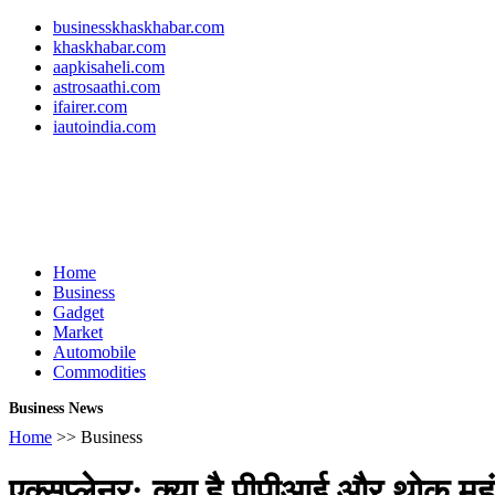
businesskhaskhabar.com
khaskhabar.com
aapkisaheli.com
astrosaathi.com
ifairer.com
iautoindia.com
Home
Business
Gadget
Market
Automobile
Commodities
Business News
Home
>> Business
एक्सप्लेनर: क्या है पीपीआई और थोक महंगा