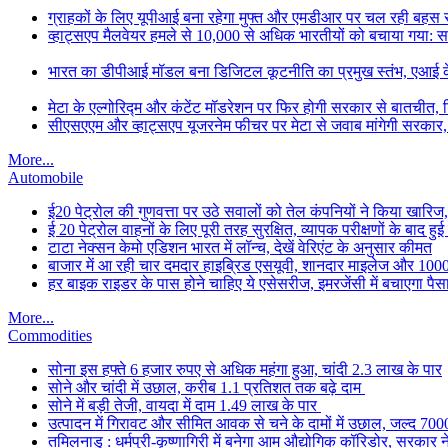
ग्राहकों के लिए यूपीआई बना रहेगा मुफ्त और एमडीआर पर चल रही बहस से छ
व्हाट्सएप मैलवेयर हमले से 10,000 से अधिक भारतीयों को बचाया गया: 
भारत का डीपीआई मॉडल बना डिजिटल कूटनीति का प्रमुख स्तंभ, एआई के सा
मेटा के एल्गोरिद्म और कंटेंट मॉडरेशन पर फिर होगी सरकार से बातचीत, ड
सीएसएएम और व्हाट्सएप यूजरनेम फीचर पर मेटा से जवाब मांगेगी सरकार
More...
Automobile
ई20 पेट्रोल की गुणवत्ता पर उठे सवालों को तेल कंपनियों ने किया खारिज, 
ई 20 पेट्रोल वाहनों के लिए पूरी तरह सुरक्षित, व्यापक परीक्षणों के बाद हुई
टाटा नेक्सन केमो एडिशन भारत में लॉन्च, देखें वेरिएंट के अनुसार कीमत
बाजार में आ रही चार दमदार हाइब्रिड एसयूवी, शानदार माइलेज और 1000 क
हर बाइक राइडर के पास होने चाहिए ये एसेसरीज, इमरजेंसी में बचाएगा पैस
More...
Commodities
सोना इस हफ्ते 6 हजार रुपए से अधिक महंगा हुआ, चांदी 2.3 लाख के पार
सोने और चांदी में उछाल, करीब 1.1 प्रतिशत तक बढ़े दाम
सोने में बड़ी तेजी, वायदा में दाम 1.49 लाख के पार
उत्पादन में गिरावट और सीमित आवक से चने के दामों में उछाल, जल्द 700
तमिलनाडु : धर्मपुरी-कृष्णागिरी में बनेगा आम औद्योगिक कॉरिडोर, सरकार न