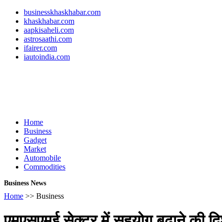
businesskhaskhabar.com
khaskhabar.com
aapkisaheli.com
astrosaathi.com
ifairer.com
iautoindia.com
Home
Business
Gadget
Market
Automobile
Commodities
Business News
Home
>> Business
एमएसएमई सेक्टर में सहयोग बढ़ाने की द