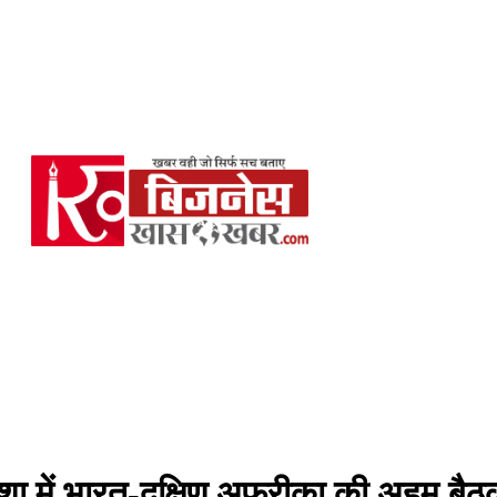
िशा में भारत-दक्षिण अफ्रीका की अहम बै