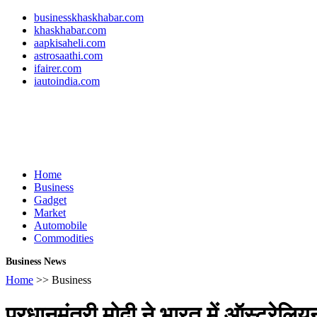
businesskhaskhabar.com
khaskhabar.com
aapkisaheli.com
astrosaathi.com
ifairer.com
iautoindia.com
Home
Business
Gadget
Market
Automobile
Commodities
Business News
Home
>> Business
प्रधानमंत्री मोदी ने भारत में ऑस्ट्रे