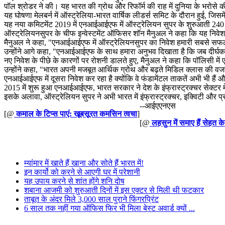
पॉल श्रोडर ने की। यह भारत की ग्रोथ और रिफॉर्म की राह में दुनिया के भरोसे 
यह घोषणा मेलबर्न में ऑस्ट्रेलिया-भारत वार्षिक लीडर्स समिट के दौरान हुई, जिस
यह नया कमिटमेंट 2019 में एनआईआईएफ में ऑस्ट्रेलियन सुपर के शुरुआती 240 मिल
ऑस्ट्रेलियनसुपर के चीफ इन्वेस्टमेंट ऑफिसर शॉन मैनुअल ने कहा कि यह निवेश भ
मैनुअल ने कहा, "एनआईआईएफ में ऑस्ट्रेलियनसुपर का निवेश हमारी सबसे सफल साझ
उन्होंने आगे कहा, "एनआईआईएफ के साथ हमारा अनुभव दिखाता है कि जब दीर्घका
नए निवेश के पीछे के कारणों पर रोशनी डालते हुए, मैनुअल ने कहा कि पॉलिसी म
उन्होंने कहा, "भारत अपनी मजबूत आर्थिक ग्रोथ और बढ़ते मिडिल क्लास की व
एनआईआईएफ में दूसरा निवेश कर रहा है क्योंकि वे फंडामेंटल ताकतें अभी भी हैं और
2015 में शुरू हुआ एनआईआईएफ, भारत सरकार ने देश के इंफ्रास्ट्रक्चर सेक्टर म
इसके अलावा, ऑस्ट्रेलियन सुपर ने अभी भारत में इंफ्रास्ट्रक्चर, इक्विटी और प
--आईएएनएस
[@
कमाल के टिप्स पाएं: खूबसूरत कमसिन त्वचा
]
[@
लहसुन में समाए हैं सेहत क
म्यांमार में खाते हैं खाना और सोते हैं भारत में!
इन कार्यो को करने से आएगी घर में परेशानी
यह उपाय करने से शांत होंगे शनि दोष
शबाना आजमी को शुरुआती दिनों में इस एक्टर से मिली थी फटकार
ताबूत के अंदर मिले 3,000 साल पुराने फिंगरप्रिंट
6 साल तक नहीं गया ऑफिस फिर भी मिला बेस्ट अवार्ड क्यों ...