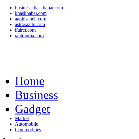
businesskhaskhabar.com
khaskhabar.com
aapkisaheli.com
astrosaathi.com
ifairer.com
iautoindia.com
Home
Business
Gadget
Market
Automobile
Commodities