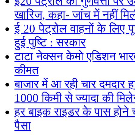
ई20 पेट्रोल की गुणवत्ता पर उ
खारिज, कहा- जांच में नहीं मि
ई 20 पेट्रोल वाहनों के लिए पू
हुई पुष्टि : सरकार
टाटा नेक्सन केमो एडिशन भारत म
कीमत
बाजार में आ रही चार दमदार 
1000 किमी से ज्यादा की मिलेग
हर बाइक राइडर के पास होने च
पैसा