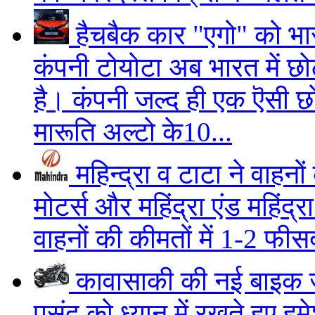
हैचबैक कार "एगो" को भार
कंपनी टोयोटा अब भारत में छोट
है। कंपनी जल्द ही एक ऎसी छ
मारूति अल्टो के10...
महिन्द्रा व टाटा ने वाहनो
मोटर्स और महिंद्रा एंड महिंद
वाहनों की कीमतों में 1-2 फीसद
कावासाकी की नई बाइक ज
पसंद को ध्यान में रखते हुए ह