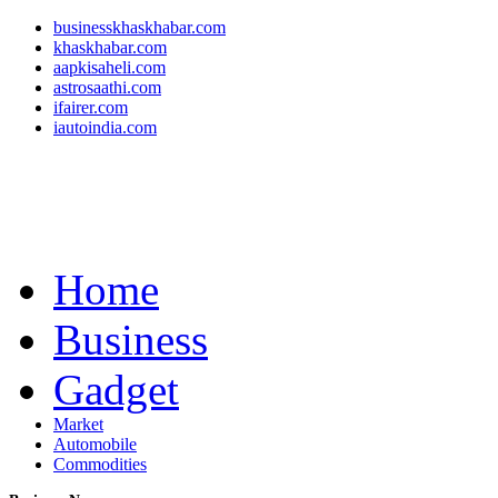
businesskhaskhabar.com
khaskhabar.com
aapkisaheli.com
astrosaathi.com
ifairer.com
iautoindia.com
Home
Business
Gadget
Market
Automobile
Commodities