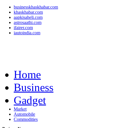
businesskhaskhabar.com
khaskhabar.com
aapkisaheli.com
astrosaathi.com
ifairer.com
iautoindia.com
Home
Business
Gadget
Market
Automobile
Commodities