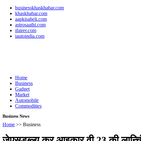
businesskhaskhabar.com
khaskhabar.com
aapkisaheli.com
astrosaathi.com
ifairer.com
iautoindia.com
Home
Business
Gadget
Market
Automobile
Commodities
Business News
Home
>> Business
जेएसडब्ल्यू कर आइकार वी 23 की लान्चिंग