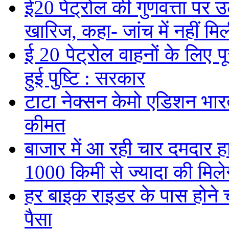
ई20 पेट्रोल की गुणवत्ता पर उ
खारिज, कहा- जांच में नहीं मि
ई 20 पेट्रोल वाहनों के लिए पू
हुई पुष्टि : सरकार
टाटा नेक्सन केमो एडिशन भारत म
कीमत
बाजार में आ रही चार दमदार 
1000 किमी से ज्यादा की मिलेग
हर बाइक राइडर के पास होने च
पैसा