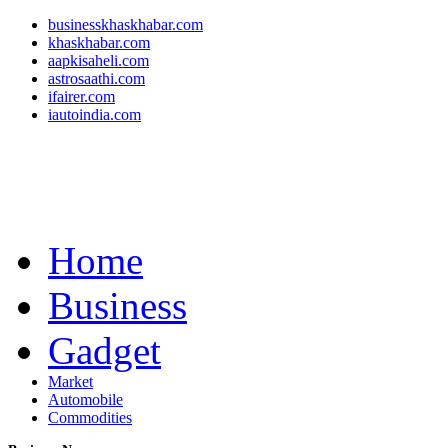
businesskhaskhabar.com
khaskhabar.com
aapkisaheli.com
astrosaathi.com
ifairer.com
iautoindia.com
Home
Business
Gadget
Market
Automobile
Commodities